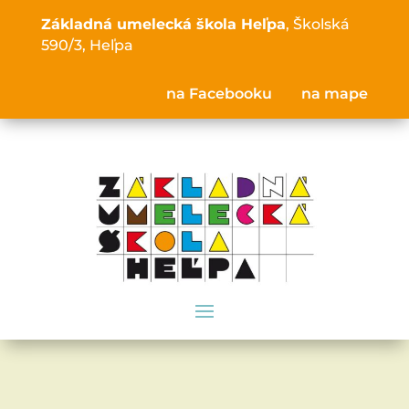
Základná umelecká škola Heľpa
, Školská
590/3, Heľpa
na Facebooku
na mape