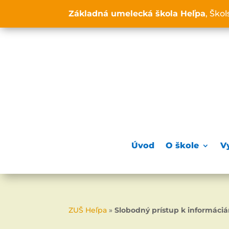
Základná umelecká škola Heľpa
, Ško
Úvod
O škole
V
ZUŠ Heľpa
»
Slobodný prístup k informáci