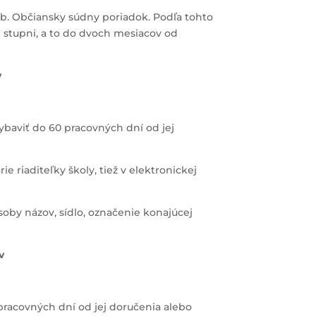
b. Občiansky súdny poriadok. Podľa tohto
 stupni, a to do dvoch mesiacov od
v
vybaviť do 60 pracovných dní od jej
 riaditeľky školy, tiež v elektronickej
soby názov, sídlo, označenie konajúcej
v
 pracovných dní od jej doručenia alebo