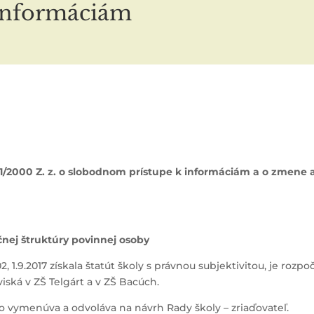
 informáciám
11/2000 Z. z. o slobodnom prístupe k informáciám a o zmene 
nej štruktúry povinnej osoby
 1.9.2017 získala štatút školy s právnou subjektivitou, je roz
iská v ZŠ Telgárt a v ZŠ Bacúch.
ého vymenúva a odvoláva na návrh Rady školy – zriaďovateľ.