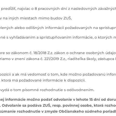
predĺžiť, najviac o 8 pracovných dní z nasledovných závažný
ajov na iných miestach mimo budov ZUŠ,
lených alebo odlišných informácií požadovaných na sprístupne
ené s vyhľadávaním a sprístupňovaním informácie, o ktorých
ore so zákonom č. 18/2018 Z.z. zákon o ochrane osobných údaj
riamo v znení zákona č. 221/2019 Z.z., riaditeľka školy, zástupc
zícii a ak má vedomosť o tom, kde možno požadovanú informác
 ktorá má požadované informácie k dispozícii.
ti, vydá o tom písomné rozhodnutie s odôvodnením.
ej informácie možno podať odvolanie v lehote 15 dní od do
i. Odvolanie sa podáva ZUŠ, resp. povinnej osobe, ktorá rozh
kúmanie rozhodnutie v zmysle Občianskeho súdneho poriad