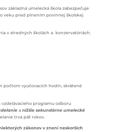
pisov základná umelecká škola zabezpečuje
 vo veku pred plnením povinnej školskej
ia v stredných školách a konzervatóriách.
ým počtom vyučovacích hodín, skrátené
ním vzdelávacieho programu odboru
zdelanie
a
nižšie sekundárne umelecké
lanie trvá päť rokov.
 niektorých zákonov v znení neskorších