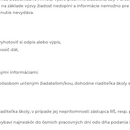
ani na základe výzvy žiadosť nedoplní a informácie nemožno pre
odnutie nevydáva.
yhotoviť si odpis alebo výpis,
osič dát,
nými informáciami.
pôsobom určeným žiadateľom/kou, dohodne riaditeľka školy s
aditeľka školy, v prípade jej neprítomnosti zástupca RŠ, res
 vybaví najneskôr do ôsmich pracovných dní odo dňa podania 