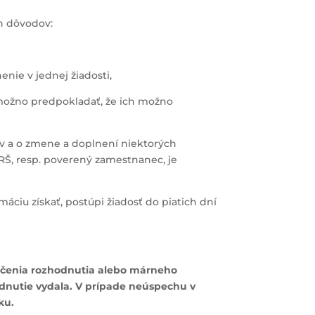
ch dôvodov:
nie v jednej žiadosti,
 možno predpokladať, že ich možno
ov a o zmene a doplnení niektorých
a RŠ, resp. poverený zamestnanec, je
iu získať, postúpi žiadosť do piatich dní
ručenia rozhodnutia alebo márneho
odnutie vydala. V prípade neúspechu v
ku.