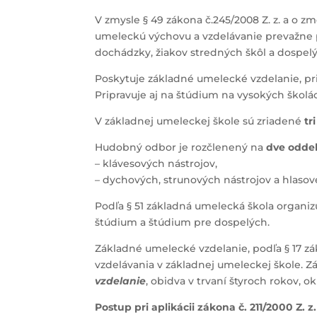
V zmysle § 49 zákona č.245/2008 Z. z. a o
umeleckú výchovu a vzdelávanie prevažne pr
dochádzky, žiakov stredných škôl a dospel
Poskytuje základné umelecké vzdelanie, pr
Pripravuje aj na štúdium na vysokých ško
V základnej umeleckej škole sú zriadené
tr
Hudobný odbor je rozčlenený na
dve odde
– klávesových nástrojov,
– dychových, strunových nástrojov a hlasove
Podľa § 51 základná umelecká škola organi
štúdium a štúdium pre dospelých.
Základné umelecké vzdelanie, podľa § 17 z
vzdelávania v základnej umeleckej škole. 
vzdelanie
, obidva v trvaní štyroch rokov,
Postup pri aplikácii zákona č. 211/2000 Z