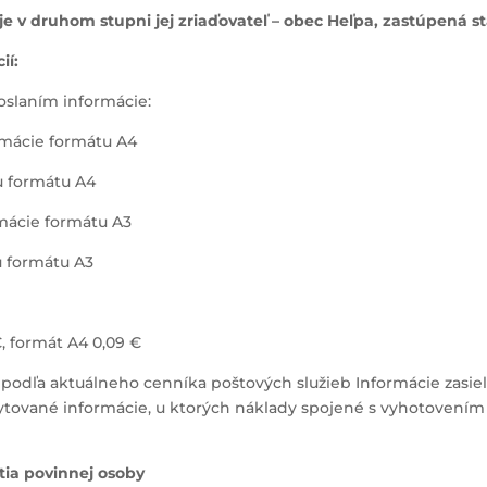
e v druhom stupni jej zriaďovateľ – obec Heľpa, zastúpená s
ií:
oslaním informácie:
ormácie formátu A4
tu formátu A4
ormácie formátu A3
tu formátu A3
€, formát A4 0,09 €
podľa aktuálneho cenníka poštových služieb Informácie zasiel
ytované informácie, u ktorých náklady spojené s vyhotovení
ia povinnej osoby