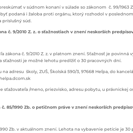
preskúmať v súdnom konaní v súlade so zákonom č. 99/1963 Z
byť podaná i žaloba proti orgánu, ktorý rozhodol v poslednom
 príslušný súd.
na č. 9/2010 Z. z. o sťažnostiach v znení neskorších predpiso
a zákona č. 9/2010 Z. z. v platnom znení. Sťažnosť je povinná 
a sťažnosti je možné lehotu predlžiť o 30 pracovných dní.
a adresu školy, ZUŠ, Školská 590/3, 97668 Heľpa, do kancelárie
@helpa.dcom.sk
 sťažovateľa /meno, priezvisko, adresu pobytu, u právnickej o
 č. 85/1990 Zb. o petičnom práve v znení neskorších predpiso
1990 Zb. v aktuálnom znení. Lehota na vybavenie petície je 30