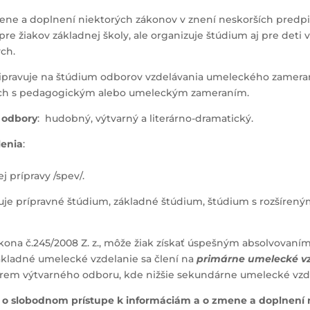
 zmene a doplnení niektorých zákonov v znení neskorších pred
e žiakov základnej školy, ale organizuje štúdium aj pre deti
ých.
ipravuje na štúdium odborov vzdelávania umeleckého zameran
lách s pedagogickým alebo umeleckým zameraním.
i odbory
: hudobný, výtvarný a literárno-dramatický.
lenia
:
j prípravy /spev/.
zuje prípravné štúdium, základné štúdium, štúdium s rozšíren
ákona č.245/2008 Z. z., môže žiak získať úspešným absolvova
Základné umelecké vzdelanie sa člení na
primárne umelecké v
 okrem výtvarného odboru, kde nižšie sekundárne umelecké vzde
. z. o slobodnom prístupe k informáciám a o zmene a doplnení