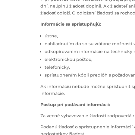
dní, neúplnú žiadosť doplnil. Ak žiadateľ 
žiadosť odloží. O odložení žiadosti sa rozh
Informácie sa sprístupňujú:
ústne,
nahliadnutím do spisu vrátane možnosti v
odkopírovaním informácie na technický n
elektronickou poštou,
telefonicky,
sprístupnením kópií predlôh s požadova
Ak informáciu nebude možné sprístupniť s
informácie.
Postup pri podávaní informácií:
Za vecné vybavovanie žiadosti zodpovedá ri
Podanú žiadosť o sprístupnenie informácií
nedostatkov žiadosti.