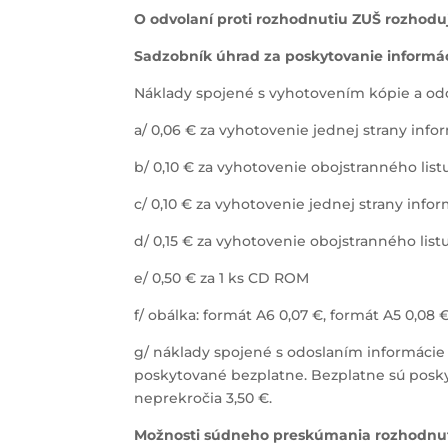
O odvolaní proti rozhodnutiu ZUŠ rozhoduj
Sadzobník úhrad za poskytovanie informác
Náklady spojené s vyhotovením kópie a od
a/ 0,06 € za vyhotovenie jednej strany inf
b/ 0,10 € za vyhotovenie obojstranného lis
c/ 0,10 € za vyhotovenie jednej strany inf
d/ 0,15 € za vyhotovenie obojstranného lis
e/ 0,50 € za 1 ks CD ROM
f/ obálka: formát A6 0,07 €, formát A5 0,08 
g/ náklady spojené s odoslaním informácie 
poskytované bezplatne. Bezplatne sú posk
neprekročia 3,50 €.
Možnosti súdneho preskúmania rozhodnut