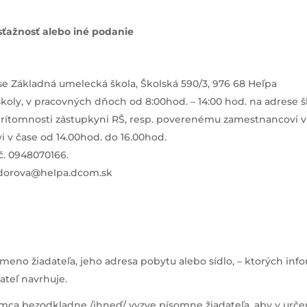
sťažnosť alebo iné podanie
e Základná umelecká škola, Školská 590/3, 976 68 Heľpa
oly, v pracovných dňoch od 8:00hod. – 14:00 hod. na adrese š
 neprítomnosti zástupkyni RŠ, resp. poverenému zamestnancovi
 v čase od 14.00hod. do 16.00hod.
 č. 0948070166.
ndorova@helpa.dcom.sk
no žiadateľa, jeho adresa pobytu alebo sídlo, – ktorých infor
ateľ navrhuje.
íjemca bezodkladne /ihneď/ vyzve písomne žiadateľa, aby v určen