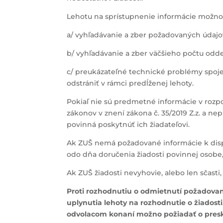
Lehotu na sprístupnenie informácie možno 
a/ vyhľadávanie a zber požadovaných úd
b/ vyhľadávanie a zber väčšieho počtu odde
c/ preukázateľné technické problémy spoj
odstrániť v rámci predĺženej lehoty.
Pokiaľ nie sú predmetné informácie v rozp
zákonov v znení zákona č. 35/2019 Z.z. a nep
povinná poskytnúť ich žiadateľovi.
Ak ZUŠ nemá požadované informácie k dispo
odo dňa doručenia žiadosti povinnej osobe,
Ak ZUŠ žiadosti nevyhovie, alebo len sčas
Proti rozhodnutiu o odmietnutí požadovan
uplynutia lehoty na rozhodnutie o žiadost
odvolacom konaní možno požiadať o pres