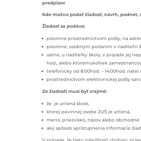
predpisov
Kde možno podať žiadosť, návrh, podnet, 
Žiadosť sa podáva:
písomne prostredníctvom pošty, na adres
písomne, osobným podaním v riaditeľni šk
ústne, u riaditeľky školy, v prípade jej
hod., alebo ktorémukoľvek zamestnancovi
telefonicky od 8:00hod. – 14:00hod. natel
prostredníctvom elektronickej pošty sa
Zo žiadosti musí byť zrejmé:
že
je určená škole,
ktorej povinnej osobe ZUŠ je určená,
meno, priezvisko, názov alebo obchodné me
aký spôsob sprístupnenia informácie žiad
V prípade, že tieto náležitosti chýbajú, pr