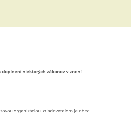
a doplnení niektorých zákonov v znení
počtovou organizáciou, zriaďovateľom je obec