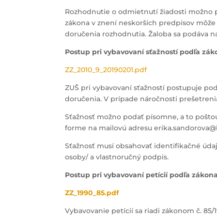
Rozhodnutie o odmietnutí žiadosti možno 
zákona v znení neskorších predpisov môže 
doručenia rozhodnutia. Žaloba sa podáva na
Postup pri vybavovaní sťažností podľa záko
ZZ_2010_9_20190201.pdf
ZUŠ pri vybavovaní sťažností postupuje podľ
doručenia. V prípade náročnosti prešetreni
Sťažnosť možno podať písomne, a to poštou n
forme na mailovú adresu erika.sandorova
Sťažnosť musí obsahovať identifikačné údaje
osoby/ a vlastnoručný podpis.
Postup pri vybavovaní petícií podľa zákona
ZZ_1990_85.pdf
Vybavovanie petícií sa riadi zákonom č. 85/