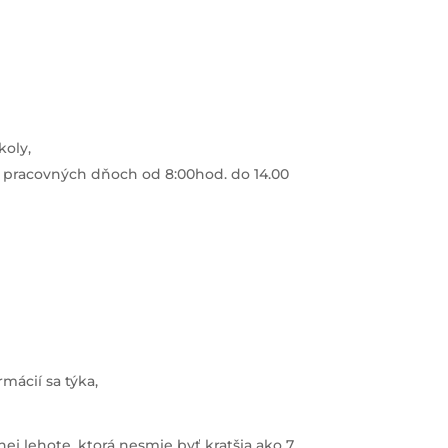
koly,
 v pracovných dňoch od 8:00hod. do 14.00
mácií sa týka,
ej lehote, ktorá nesmie byť kratšia ako 7