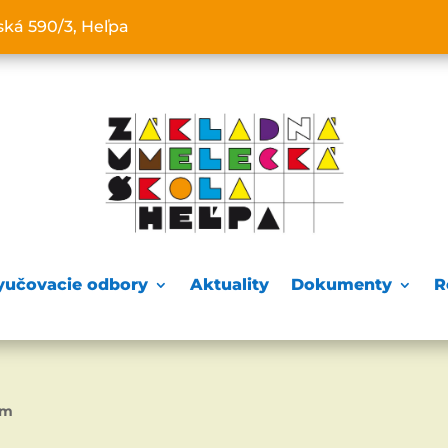
lská 590/3, Heľpa
yučovacie odbory
Aktuality
Dokumenty
R
ám