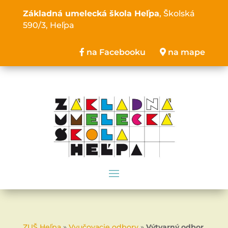
Základná umelecká škola Heľpa
, Školská
590/3, Heľpa
na Facebooku
na mape
ZUŠ Heľpa
»
Vyučovacie odbory
»
Výtvarný odbor